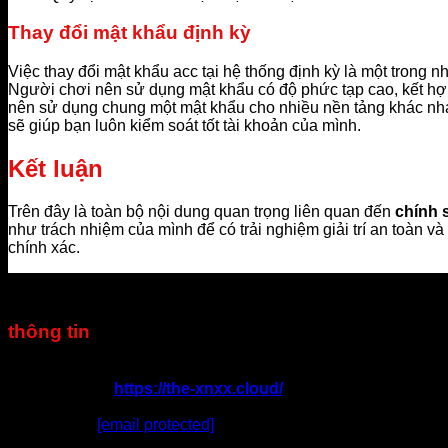
Thay đổi mật khẩu định kỳ
Việc thay đổi mật khẩu acc tại hệ thống định kỳ là một trong
Người chơi nên sử dụng mật khẩu có độ phức tạp cao, kết hợp
nên sử dụng chung một mật khẩu cho nhiều nền tảng khác nhau 
sẽ giúp bạn luôn kiểm soát tốt tài khoản của mình.
Kết luận
Trên đây là toàn bộ nội dung quan trọng liên quan đến
chính 
như trách nhiệm của mình để có trải nghiệm giải trí an toàn v
chính xác.
thông tin
Thương hiệu nhà cái: AO88
Website:
https://the-xnxx.cloud/
Địa chỉ: 89/29 Đ. 59, Phường 14, An Hội Tây, Hồ Chí Mi
Email:
[email protected]
Phone: 0328993614