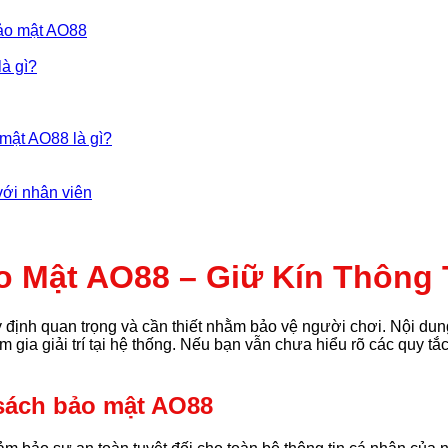
ảo mật AO88
à gì?
 mật AO88 là gì?
với nhân viên
o Mật AO88 – Giữ Kín Thông 
định quan trọng và cần thiết nhằm bảo vệ người chơi. Nội dun
am gia giải trí tại hệ thống. Nếu bạn vẫn chưa hiểu rõ các quy tắ
 sách bảo mật AO88