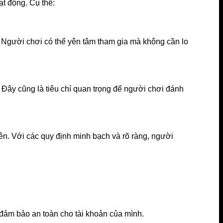
ạt động. Cụ thể:
h. Người chơi có thể yên tâm tham gia mà không cần lo
g. Đây cũng là tiêu chí quan trọng để người chơi đánh
iên. Với các quy định minh bạch và rõ ràng, người
đảm bảo an toàn cho tài khoản của mình.