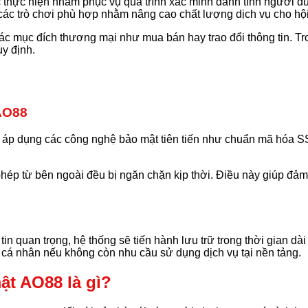
ợc thực hiện nhằm phục vụ quá trình xác minh danh tính người 
 các trò chơi phù hợp nhằm nâng cao chất lượng dịch vụ cho hội
c mục đích thương mại như mua bán hay trao đổi thông tin. Tro
uy định.
AO88
 áp dụng các công nghệ bảo mật tiên tiến như chuẩn mã hóa SSL
 phép từ bên ngoài đều bị ngăn chặn kịp thời. Điều này giúp đả
tin quan trọng, hệ thống sẽ tiến hành lưu trữ trong thời gian d
 cá nhân nếu không còn nhu cầu sử dụng dịch vụ tại nền tảng.
ật AO88 là gì?