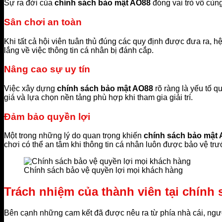
Sự ra đời của
chính sách bảo mật AO88
đóng vai trò vô cùng
Sân chơi an toàn
Khi tất cả hội viên tuân thủ đúng các quy định được đưa ra, h
lắng về việc thông tin cá nhân bị đánh cắp.
Nâng cao sự uy tín
Việc xây dựng
chính sách bảo mật AO88
rõ ràng là yếu tố q
giá và lựa chọn nền tảng phù hợp khi tham gia giải trí.
Đảm bảo quyền lợi
Một trong những lý do quan trọng khiến
chính sách bảo mật
chơi có thể an tâm khi thông tin cá nhân luôn được bảo vệ trướ
Chính sách bảo vệ quyền lợi mọi khách hàng
Trách nhiệm của thành viên tại chính 
Bên cạnh những cam kết đã được nêu ra từ phía nhà cái, ngườ