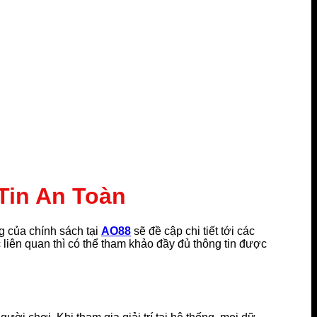
Tin An Toàn
g của chính sách tại
AO88
sẽ đề cập chi tiết tới các
c liên quan thì có thể tham khảo đầy đủ thông tin được