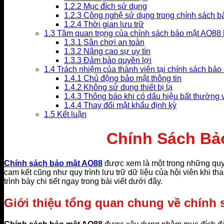
1.2.2
Mục đích sử dụng
1.2.3
Công nghệ sử dụng trong chính sách b
1.2.4
Thời gian lưu trữ
1.3
Tầm quan trọng của chính sách bảo mật AO88 l
1.3.1
Sân chơi an toàn
1.3.2
Nâng cao sự uy tín
1.3.3
Đảm bảo quyền lợi
1.4
Trách nhiệm của thành viên tại chính sách bảo
1.4.1
Chủ động bảo mật thông tin
1.4.2
Không sử dụng thiết bị lạ
1.4.3
Thông báo khi có dấu hiệu bất thường 
1.4.4
Thay đổi mật khẩu định kỳ
1.5
Kết luận
Chính Sách Bả
Chính sách bảo mật AO88
được xem là một trong những quy 
cam kết cũng như quy trình lưu trữ dữ liệu của hội viên khi th
trình bày chi tiết ngay trong bài viết dưới đây.
Giới thiệu tổng quan chung về chính