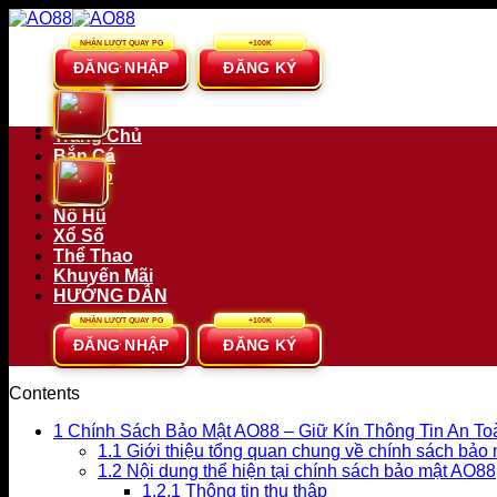
Bỏ
qua
nội
ĐĂNG NHẬP
ĐĂNG KÝ
dung
Trang Chủ
Bắn Cá
Casino
Đá Gà
Nổ Hũ
Xổ Số
Thể Thao
Khuyến Mãi
HƯỚNG DẪN
ĐĂNG NHẬP
ĐĂNG KÝ
Contents
1
Chính Sách Bảo Mật AO88 – Giữ Kín Thông Tin An To
1.1
Giới thiệu tổng quan chung về chính sách bảo
1.2
Nội dung thể hiện tại chính sách bảo mật AO88
1.2.1
Thông tin thu thập