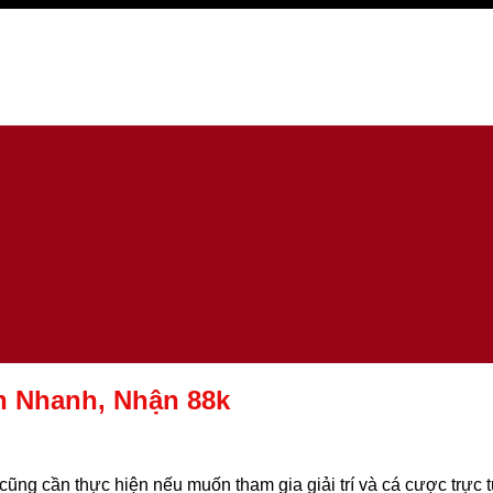
n Nhanh, Nhận 88k
ũng cần thực hiện nếu muốn tham gia giải trí và cá cược trực t