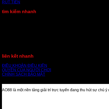
RÚT TIỀN
tìm kiếm nhanh
Từ khóa tìm kiếm:
đăng nhập AO88 | đăng nhập AO88 | Liên k
tải ứng dụng AO88 | apk AO88 | AO88 ios | AO88 android | tả
AO88 hôm nay | link AO88 mới nhất 2026 | AO88 không được 
AO88 có uy tín | AO88 lừa đảo không, au88,uu88,uy88,
liên kết nhanh
ĐIỀU KHOẢN ĐIỀU KIỆN
QUYỀN CỦA NGƯỜI CHƠI
CHÍNH SÁCH BẢO MẬT
AO88 là một nền tảng giải trí trực tuyến đang thu hút sự chú 