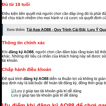
Đủ từ 18 tuổi
Điều kiện tiên quyết mà người chơi cần đáp ứng đó là phải đủ
thể chịu trách nhiệm cho mọi hành vi cá cược và quyết định củ
Xem thêm
Tải App AO88 - Quy Trình Cài Đặt, Lưu Ý Qu
Thông tin chính xác
Khi
đăng ký AO88
, người chơi cần đảm bảo rằng toàn bộ thô
khác. Những dữ liệu cá nhân của khách hàng này sẽ được sử d
tài khoản.
Chấp hành điều khoản
Để quá trình
đăng ký AO88
diễn ra thuận lợi và không bị giá
quy định này là bắt buộc để hoàn tất đăng ký, đồng thời giúp 
Lưu ý giúp tạo tài khoản giải trí dễ dàng
Ưu điểm khi đăng ký AO88 để chơi ga