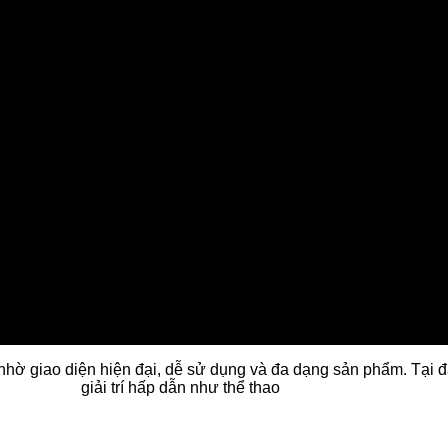
ết mới AO88 | link to AO88 | AO88 không bị chặn | AO88 chính 
i AO88 | Trò chơi AO88 | sòng bạc AO88 | khe cắm AO88 | nổ h
vào | cách vào AO88 | AO88 bảo trì | AO88 login error | AO8
ý nhờ giao diện hiện đại, dễ sử dụng và đa dạng sản phẩm. Tại 
giải trí hấp dẫn như thể thao