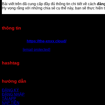
Bài viết trên đã cung cấp đầy đủ thông tin chi tiết về cách
đăn
Hy vọng rằng với những chia sẻ cụ thể này, bạn sẽ thực hiện 
thông tin
Thương hiệu nhà cái: AO88
Website:
https://the-xnxx.cloud/
Địa chỉ: 89/29 Đ. 59, Phường 14, An Hội Tây, Hồ Chí Mi
Email:
[email protected]
Phone: 0328993614
hashtag
Hashtag: Hashtag: #ao88 #linkao88 #trangchuao88 #danhg
hướng dẫn
ĐĂNG KÝ
ĐĂNG NHẬP
TẢI APP
NẠP TIỀN