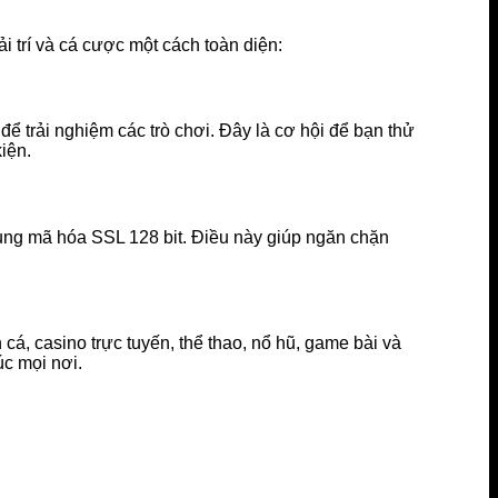
i trí và cá cược một cách toàn diện:
ể trải nghiệm các trò chơi. Đây là cơ hội để bạn thử
iện.
ụng mã hóa SSL 128 bit. Điều này giúp ngăn chặn
á, casino trực tuyến, thể thao, nổ hũ, game bài và
úc mọi nơi.