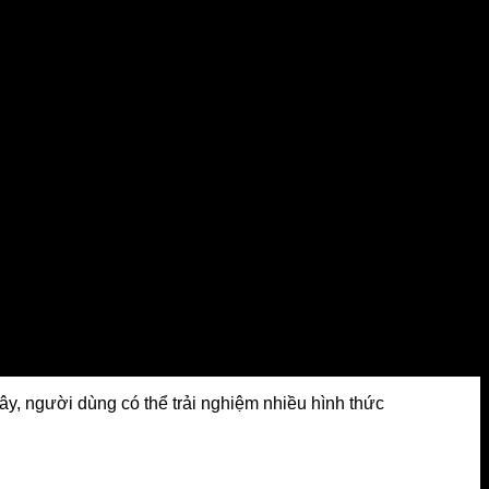
thức | trang chủ AO88 | nhà cái AO88 | AO88 uy tín |
ũ AO88 | AO88đổi thưởng | AO88 | AO88 bị chặn | link
8 không đăng nhập được | AO88 không có hướng dẫn |
đây, người dùng có thể trải nghiệm nhiều hình thức