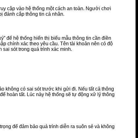
truy cập vào hệ thống một cách an toàn. Người chơi
ị đánh cắp thông tin cá nhân.
ý” để hệ thống hiển thị biểu mẫu thông tin cần điền
hập chính xác theo yêu cầu. Tên tài khoản nên có độ
sai sót trong quá trình xác minh.
o không có sai sót trước khi gửi đi. Nếu tất cả thông
để hoàn tất. Lúc này hệ thống sẽ tự động xử lý thông
 trọng để đảm bảo quá trình diễn ra suôn sẻ và không