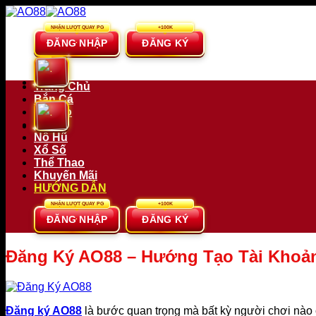
Bỏ
qua
nội
ĐĂNG NHẬP
ĐĂNG KÝ
dung
Trang Chủ
Bắn Cá
Casino
Đá Gà
Nổ Hũ
Xổ Số
Thể Thao
Khuyến Mãi
HƯỚNG DẪN
ĐĂNG NHẬP
ĐĂNG KÝ
Đăng Ký AO88 – Hướng Tạo Tài Khoả
Đăng ký AO88
là bước quan trọng mà bất kỳ người chơi nào c