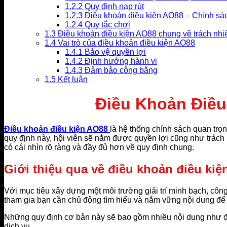
1.2.2
Quy định nạp rút
1.2.3
Điều khoản điều kiện AO88 – Chính sá
1.2.4
Quy tắc chơi
1.3
Điều khoản điều kiện AO88 chung về trách nh
1.4
Vai trò của điều khoản điều kiện AO88
1.4.1
Bảo vệ quyền lợi
1.4.2
Định hướng hành vi
1.4.3
Đảm bảo công bằng
1.5
Kết luận
Điều Khoản Điều
Điều khoản điều kiện AO88
là hệ thống chính sách quan trọn
quy định này, hội viên sẽ nắm được quyền lợi cũng như trách
có cái nhìn rõ ràng và đầy đủ hơn về quy định chung.
Giới thiệu qua về điều khoản điều ki
Với mục tiêu xây dựng một môi trường giải trí minh bạch, công
tham gia bạn cần chủ động tìm hiểu và nắm vững nội dung để qu
Những quy định cơ bản này sẽ bao gồm nhiều nội dung như đăn
dịch vụ.