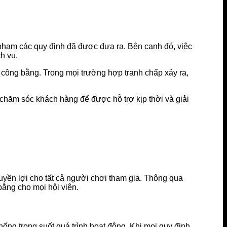
phạm các quy định đã được đưa ra. Bên cạnh đó, việc
h vụ.
, công bằng. Trong mọi trường hợp tranh chấp xảy ra,
chăm sóc khách hàng để được hỗ trợ kịp thời và giải
uyền lợi cho tất cả người chơi tham gia. Thông qua
bằng cho mọi hội viên.
ống trong suốt quá trình hoạt động. Khi mọi quy định