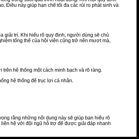
 Điều này giúp hạn chế tối đa các rủi ro phát sinh và
 giải trí. Khi hiểu rõ quy định, người dùng sẽ chủ
nghiệm tổng thể của hội viên cũng trở nên mượt mà,
i trên hệ thống một cách minh bạch và rõ ràng.
hổng hệ thống để trục lợi cá nhân.
 vọng rằng những nội dung này sẽ giúp bạn hiểu rõ
 liên hệ với đội ngũ hỗ trợ để được giải đáp nhanh