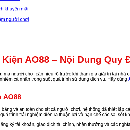
ch khuyến mãi
iệm người chơi
 Kiện AO88 – Nội Dung Quy 
g mà người chơi cần hiểu rõ trước khi tham gia giải trí tại nhà
 nhiệm cá nhân trong suốt quá trình sử dụng dịch vụ. Hãy cùng
ện AO88
 bằng và an toàn cho tất cả người chơi, hệ thống đã thiết lập c
á trình trải nghiệm diễn ra thuận lợi và hạn chế các sai sót kh
g ký tài khoản, giao dịch tài chính, nhận thưởng và các nghĩa