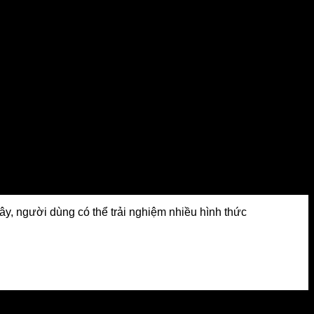
thức | trang chủ AO88 | nhà cái AO88 | AO88 uy tín |
ũ AO88 | AO88đổi thưởng | AO88 | AO88 bị chặn | link
8 không đăng nhập được | AO88 không có hướng dẫn |
đây, người dùng có thể trải nghiệm nhiều hình thức